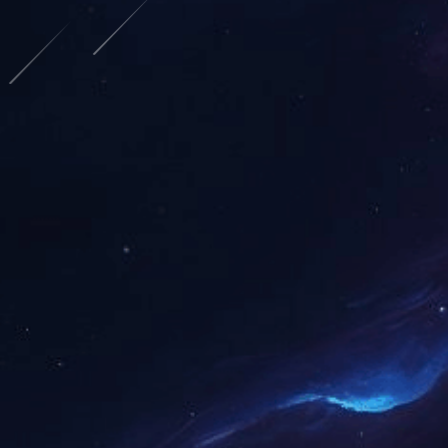
可视化号码分布与遗漏趋势
历史开奖查询
提供历年所有彩票开奖数据查询服务。