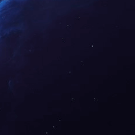
出现次数
遗漏值
124
2
118
0
130
5
98
12
更多 →
知识。