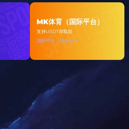
福彩3D
第 23356 期 | 开奖时间: 21:15
3
8
5
详情
走势图
历史数据
更多 →