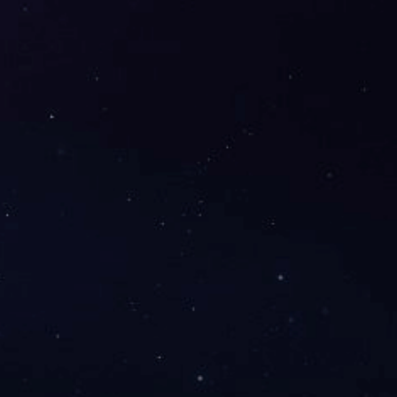
更多 →
3D/排列三规则
三位数直选/组选