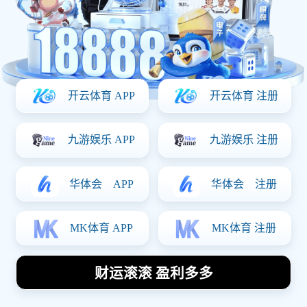
福彩3D
排列三
🟣
⚪
七星彩
七乐彩
最新开奖结果
更多开奖 →
双色球
第 2023125 期 | 开奖时间: 21:15
05
12
18
23
29
31
14
详情
走势图
历史数据