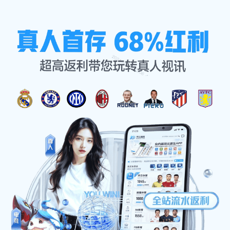
金彩汇
HLB888
热门搜索
双色球
大乐透
福彩3D
排列三
七乐彩
走势分析
热门彩种
查看全部 →
🔴
🟠
双色球
大乐透
🟢
🔵