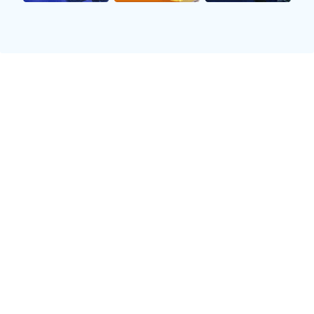
1
6
9
详情
走势图
历史数据
彩票走势图
更多 →