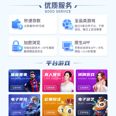
大乐透
第 23145 期 | 开奖时间: 21:25
02
09
15
22
34
04
11
详情
走势图
历史数据
福彩3D
第 23356 期 | 开奖时间: 21:15
3
8
5
详情
走势图
历史数据
排列三
第 23356 期 | 开奖时间: 21:00