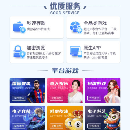
大乐透
第 23145 期 | 开奖时间: 21:25
02
09
15
22
34
04
11
详情
走势图
历史数据
福彩3D
第 23356 期 | 开奖时间: 21:15
3
8
5
详情
走势图
历史数据
排列三
第 23356 期 | 开奖时间: 21:00