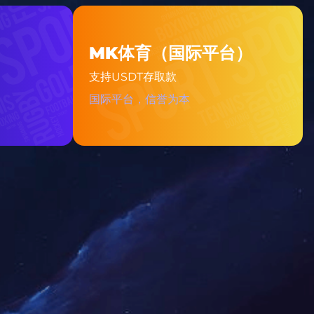
福彩3D
第 23356 期 | 开奖时间: 21:15
3
8
5
详情
走势图
历史数据
更多 →