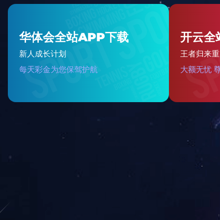
双色球
第 2023125 期 | 开奖时间: 21:15
05
12
18
23
29
31
14
详情
走势图
历史数据
排列三
第 23356 期 | 开奖时间: 21:00
1
6
9
详情
走势图
历史数据
彩票走势图