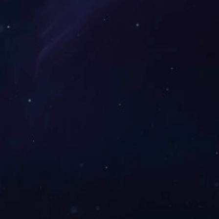
• 什么是双色球？
• 投注技巧与策略
• 兑奖流程指南
• 常见问答汇总
大乐透规则
前区5个+后区2个