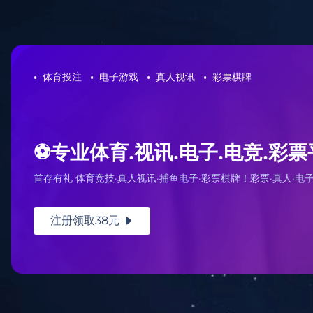
金彩汇
HLB888
热门搜索
双色球
大乐透
福彩3D
排列三
七乐彩
走势分析
热门彩种
🔴
🟠
双色球
大乐透
最新开奖结果