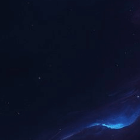
可视化号码分布与遗漏趋势
历史开奖查询
提供历年所有彩票开奖数据查询服务。