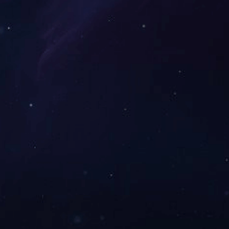
• 什么是双色球？
• 投注技巧与策略
• 兑奖流程指南
• 常见问答汇总
大乐透规则
前区5个+后区2个