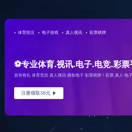
金彩汇
HLB888
热门搜索
双色球
大乐透
福彩3D
排列三
七乐彩
走势分析
热门彩种
🔴
🟠
双色球
大乐透
最新开奖结果